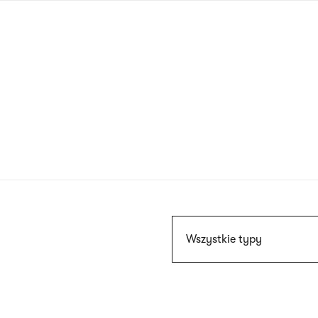
Przejdź
do
treści
Szukaj
Wszystkie typy