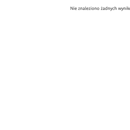
Wyniki
Nie znaleziono żadnych wynik
wyszukiwania