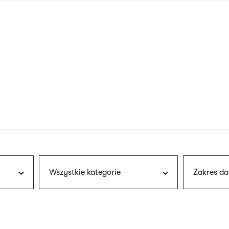
nagłówku
wersja
polska
Wszystkie kategorie
Zakres da