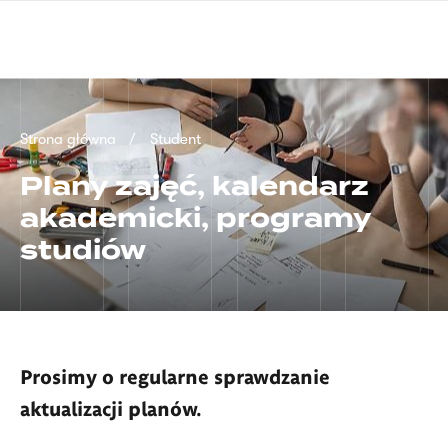
Przejdź
języka
do
migowego
treści
Ścieżka
Strona główna
Student
nawigacyjna
Plany zajęć, kalendarz
akademicki, programy
studiów
Prosimy o regularne sprawdzanie
aktualizacji planów.