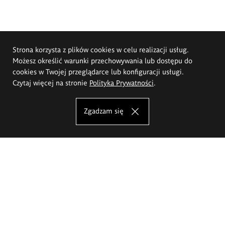
Strona korzysta z plików cookies w celu realizacji usług.
Możesz określić warunki przechowywania lub dostępu do
cookies w Twojej przeglądarce lub konfiguracji usługi.
Czytaj więcej na stronie
Polityka Prywatności
.
Zgadzam się
Akademia Sztuk Pięknych im.
Eugeniusza Gepperta we Wrocławiu
Oferta studiów