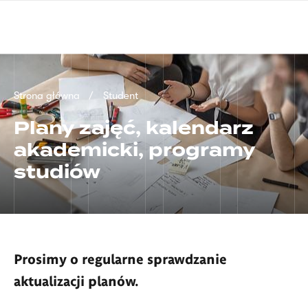
Przejdź
języka
do
migowego
treści
Ścieżka
Strona główna
Student
nawigacyjna
Plany zajęć, kalendarz
akademicki, programy
studiów
Prosimy o regularne sprawdzanie
aktualizacji planów.