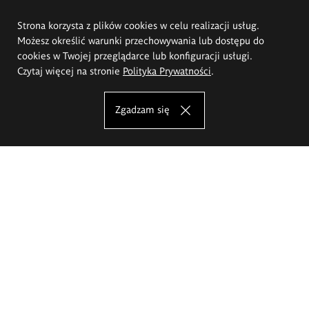
Strona korzysta z plików cookies w celu realizacji usług.
Możesz określić warunki przechowywania lub dostępu do
cookies w Twojej przeglądarce lub konfiguracji usługi.
Czytaj więcej na stronie
Polityka Prywatności
.
Zgadzam się
Akademia Sztuk Pięknych im.
Eugeniusza Gepperta we Wrocławiu
Oferta studiów
Wydział Architektury Wnętrz, Wzornictwa i Scenografii
Wydział Ceramiki i Szkła