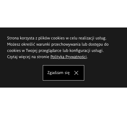
Strona korzysta z plików cookies w celu realizacji usług.
Możesz określić warunki przechowywania lub dostępu do
cookies w Twojej przeglądarce lub konfiguracji usługi.
Czytaj więcej na stronie
Polityka Prywatności
.
Zgadzam się
Akademia Sztuk Pięknych im.
Eugeniusza Gepperta we Wrocławiu