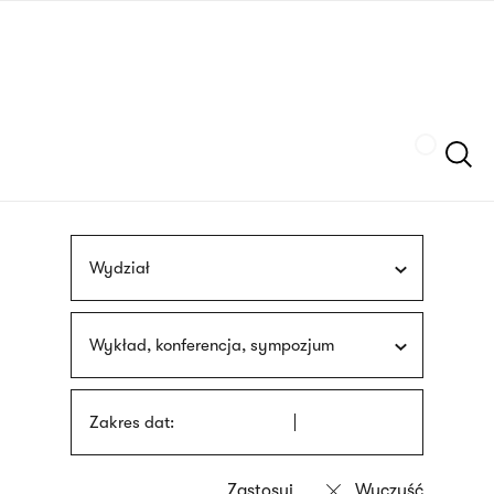
Przejdź
języka
do
migowego
treści
Szukaj
Wydział
Wykład, konferencja, sympozjum
Zakres dat: