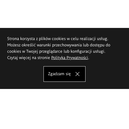
Strona korzysta z plików cookies w celu realizacji usług.
Możesz określić warunki przechowywania lub dostępu do
cookies w Twojej przeglądarce lub konfiguracji usługi.
Czytaj więcej na stronie
Polityka Prywatności
.
Zgadzam się
Akademia Sztuk Pięknych im.
Eugeniusza Gepperta we Wrocławiu