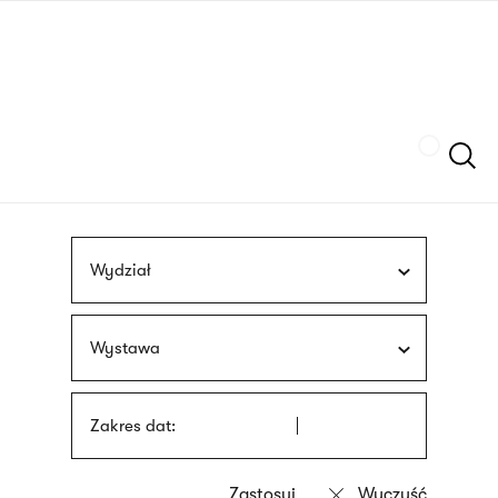
Przejdź
języka
do
migowego
treści
Szukaj
Wydział
Wystawa
Zakres dat: