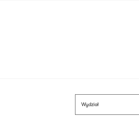
Przejdź
do
treści
Szukaj
Wydział