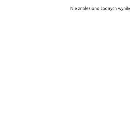
Wyniki
Nie znaleziono żadnych wynik
wyszukiwania