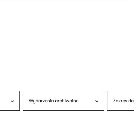
nagłówku
wersja
polska
Wydarzenia archiwalne
Zakres da