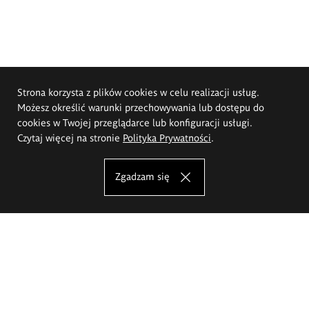
Strona korzysta z plików cookies w celu realizacji usług.
Możesz określić warunki przechowywania lub dostępu do
cookies w Twojej przeglądarce lub konfiguracji usługi.
Czytaj więcej na stronie
Polityka Prywatności
.
Zgadzam się
Akademia Sztuk Pięknych im.
Eugeniusza Gepperta we Wrocławiu