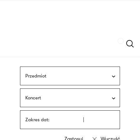
Przejdź
języka
do
migowego
treści
Szukaj
Przedmiot
Koncert
Zakres dat: