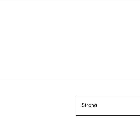
Przejdź
do
treści
Szukaj
Strona