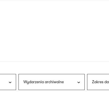
nagłówku
wersja
polska
Wydarzenia archiwalne
Zakres da