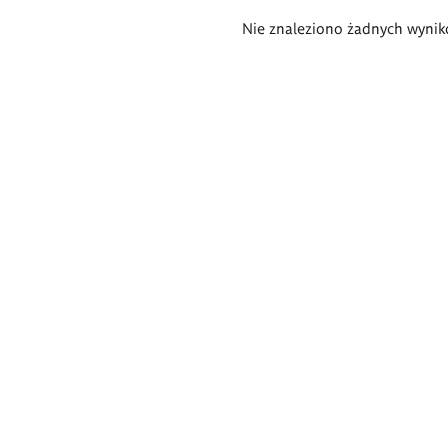
Wyniki
Nie znaleziono żadnych wynik
wyszukiwania