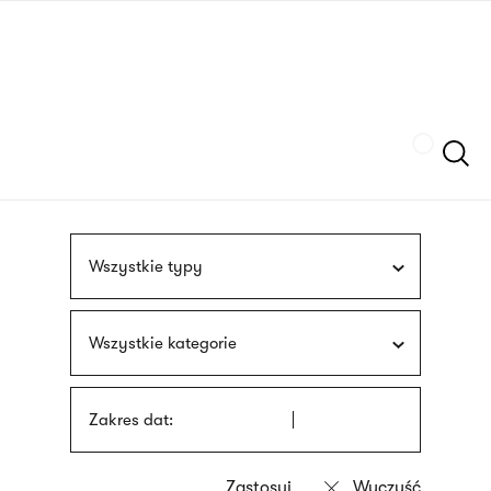
Przejdź
języka
do
migowego
treści
Szukaj
Wszystkie typy
Wszystkie kategorie
Zakres dat: