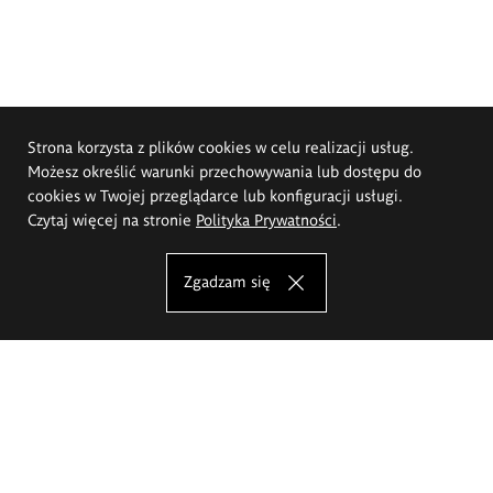
Strona korzysta z plików cookies w celu realizacji usług.
Możesz określić warunki przechowywania lub dostępu do
cookies w Twojej przeglądarce lub konfiguracji usługi.
Czytaj więcej na stronie
Polityka Prywatności
.
Zgadzam się
Akademia Sztuk Pięknych im.
Eugeniusza Gepperta we Wrocławiu