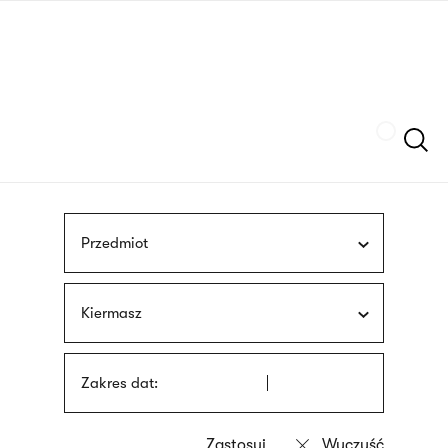
Przejdź
języka
do
migowego
treści
Szukaj
Przedmiot
Kiermasz
Zakres dat: