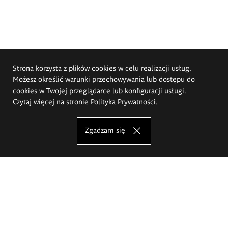
Strona korzysta z plików cookies w celu realizacji usług.
Możesz określić warunki przechowywania lub dostępu do
cookies w Twojej przeglądarce lub konfiguracji usługi.
Czytaj więcej na stronie
Polityka Prywatności
.
Zgadzam się
Akademia Sztuk Pięknych im.
Eugeniusza Gepperta we Wrocławiu