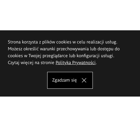
Strona korzysta z plików cookies w celu realizacji usług.
Możesz określić warunki przechowywania lub dostępu do
cookies w Twojej przeglądarce lub konfiguracji usługi.
Czytaj więcej na stronie
Polityka Prywatności
.
Zgadzam się
Akademia Sztuk Pięknych im.
Eugeniusza Gepperta we Wrocławiu