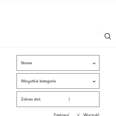
Przejdź
języka
do
migowego
treści
Szukaj
Strona
Wszystkie kategorie
Zakres dat: