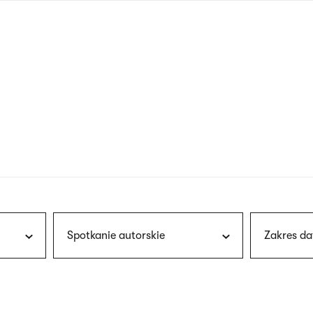
nagłówku
wersja
polska
Spotkanie autorskie
Zakres da