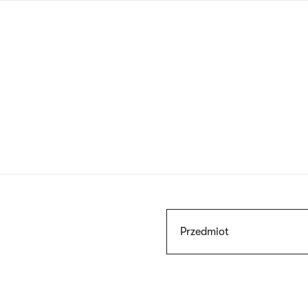
Przejdź
do
treści
Szukaj
Przedmiot