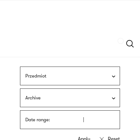
Skip
sign
to
language
main
interpreter
content
Szukaj
Przedmiot
Archive
Date range: