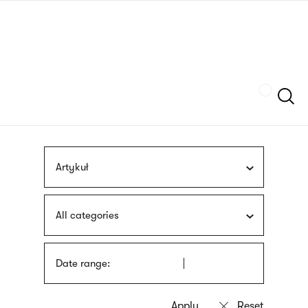
Skip
sign
to
language
main
interpreter
content
Szukaj
Artykuł
All categories
Date range: