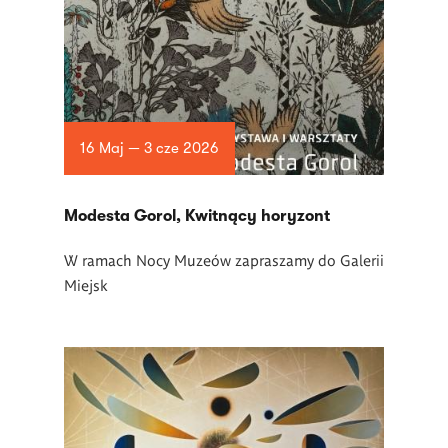
16 Maj — 3 cze 2026
Modesta Gorol, Kwitnący horyzont
W ramach Nocy Muze
ó
w zapraszamy do Galerii
Miejsk