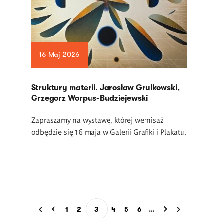
16 Maj 2026
Struktury materii. Jarosław Grulkowski,
Grzegorz Worpus-Budziejewski
Zapraszamy na wystawę, której wernisaż
odbędzie się 16 maja w Galerii Grafiki i Plakatu.
Stronicowanie
1
2
3
4
5
6
…
Page
Page
Bieżąca
Page
Page
Page