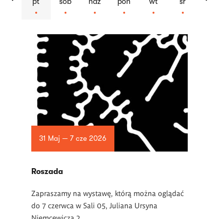
pt
sob
ndz
pon
wt
śr
Lista
artykułów
31 Maj — 7 cze 2026
Roszada
Zapraszamy na wystawę, którą można oglądać
do 7 czerwca w Sali 05, Juliana Ursyna
Niemcewicza 2.