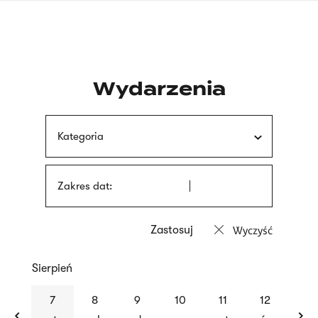
Przejdź
języka
do
migowego
treści
Wydarzenia
Kategoria
Zakres dat:
Wyczyść
Sierpień
previous
nex
7
8
9
10
11
12