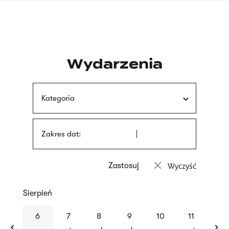
Przejdź
języka
do
migowego
treści
Wydarzenia
Kategoria
Zakres dat:
Wyczyść
Sierpień
previous
nex
6
7
8
9
10
11