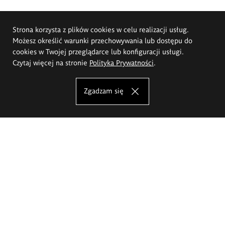
Strona korzysta z plików cookies w celu realizacji usług.
Możesz określić warunki przechowywania lub dostępu do
cookies w Twojej przeglądarce lub konfiguracji usługi.
Czytaj więcej na stronie
Polityka Prywatności
.
Zgadzam się
Akademia Sztuk Pięknych im.
Eugeniusza Gepperta we Wrocławiu
Oferta studiów
Wydział Architektury Wnętrz, Wzornictwa i Scenografii