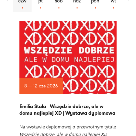
czw
pt
sob
ndz
pon
wt
Lista
artykułów
8 — 12 cze 2026
Emilia Stala | Wszędzie dobrze, ale w
domu najlepiej XD | Wystawa dyplomowa
Na wystawie dyplomowej o przewrotnym tytule
Wszędzie dobrze, ale w domu najlepiej XD