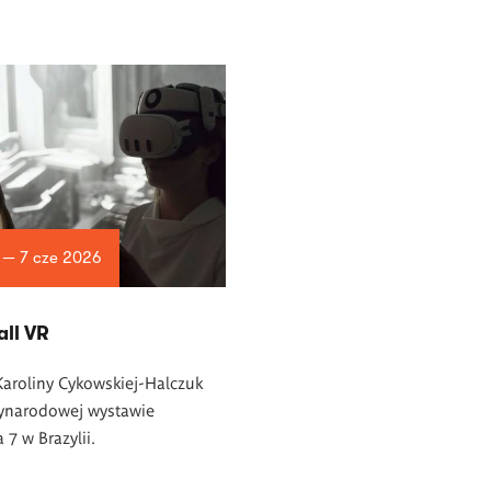
 — 7 cze 2026
all VR
Karoliny Cykowskiej-Halczuk
ynarodowej wystawie
7 w Brazylii.