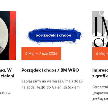
6 Maj — 7 cze 2026
6 Maj 
ma, W
Porządek i chaos / BM WRO
Impreso
zieleni
z grafi
Zapraszamy na wernisaż 6 maja 2026
Serdeczni
na godz. 14:30 do Galerii za Szkłem
18:00 w
„Impresor
grafiką ar