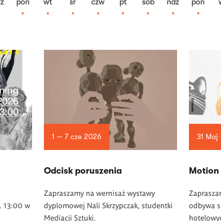
z
pon
wt
śr
czw
pt
sob
ndz
pon
1 — 7 cze 2026
31 Maj 
Odcisk poruszenia
Motion
Zapraszamy na wernisaż wystawy
Zaprasza
. 13:00 w
dyplomowej Nali Skrzypczak, studentki
odbywa si
Mediacji Sztuki.
hotelowy