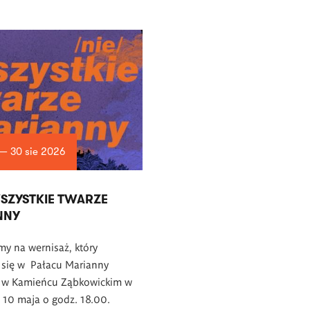
 — 30 sie 2026
WSZYSTKIE TWARZE
NNY
y na wernisaż, który
 się w Pałacu Marianny
j w Kamieńcu Ząbkowickim w
, 10 maja o godz. 18.00.