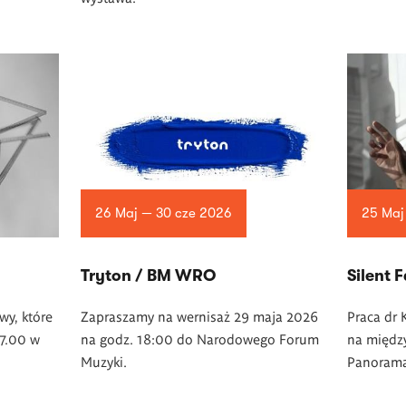
26 Maj — 30 cze 2026
25 Maj
Tryton / BM WRO
Silent F
wy, które
Zapraszamy na wernisaż 29 maja 2026
Praca dr 
17.00 w
na godz. 18:00 do Narodowego Forum
na międz
Muzyki.
Panorama 