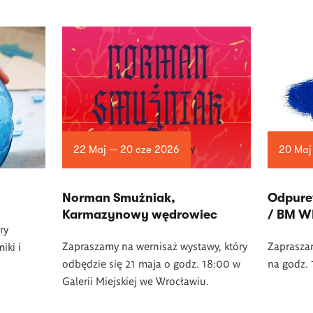
22 Maj — 20 cze 2026
20 Maj
Norman Smużniak,
Odpure
Karmazynowy wędrowiec
/ BM 
ry
Zapraszamy na wernisaż wystawy, który
Zaprasza
iki i
odbędzie się 21 maja o godz. 18:00 w
na godz. 
Galerii Miejskiej we Wrocławiu.