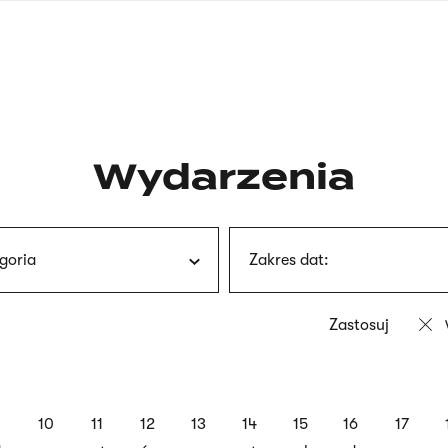
nagłówku
wersja
polska
Wydarzenia
goria
Zakres dat:
9
10
11
12
13
14
15
16
17