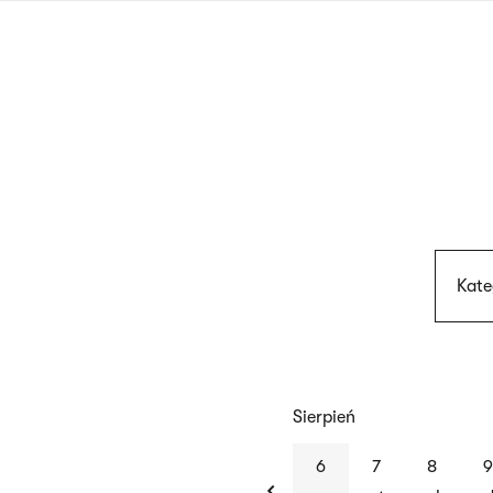
Przejdź
do
treści
Kate
Sierpień
previous
6
7
8