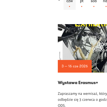
czw
pt
sob
nd
Lista
artykułów
3 — 16 cze 2026
Wystawa Erasmus+
Zapraszamy na wernisaż, który
odbędzie się 3 czerwca o godz
ODS.