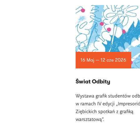
16 Maj — 12 cze 2026
Świat Odbity
Wystawa grafik studentów odb
w ramach IV edycji „Impresori
Ziębickich spotkań z grafiką
warsztatową”.