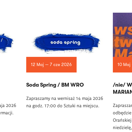
12 Maj — 7 cze 2026
10 Maj
Soda Spring / BM WRO
/nie/ 
MARIA
Zapraszamy na wernisaż 14 maja 2026
aja 2026
Zapraszam
na godz. 17:00 do Sztuki na miejscu.
rmacji.
odbędzie
Orańskie
niedzielę