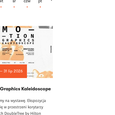
wt
śr
czw
pt
— 31 lip 2026
 Graphics Kaleidoscope
my na wystawę. Ekspozycja
ę w przestrzeni korytarzy
ch DoubleTree by Hilton