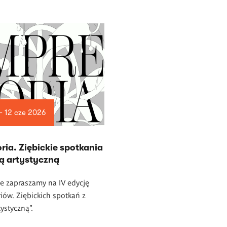
— 12 cze 2026
ria. Ziębickie spotkania
ką artystyczną
e zapraszamy na IV edycję
iów. Ziębickich spotkań z
tystyczną”.