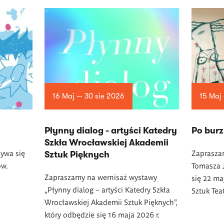
16 Maj — 30 sie 2026
15 Maj
Płynny dialog - artyści Katedry
Po burz
Szkła Wrocławskiej Akademii
ywa się
Zaprasza
Sztuk Pięknych
ów.
Tomasza J
Zapraszamy na wernisaż wystawy
się 22 ma
„Płynny dialog – artyści Katedry Szkła
Sztuk Tea
Wrocławskiej Akademii Sztuk Pięknych”,
który odbędzie się 16 maja 2026 r.