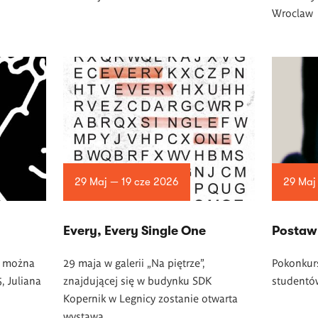
Wroclaw
29 Maj — 19 cze 2026
29 Maj
Every, Every Single One
Postawy
ą można
29 maja w galerii „Na piętrze”,
Pokonkur
, Juliana
znajdującej się w budynku SDK
studentów
Kopernik w Legnicy zostanie otwarta
wystawa.