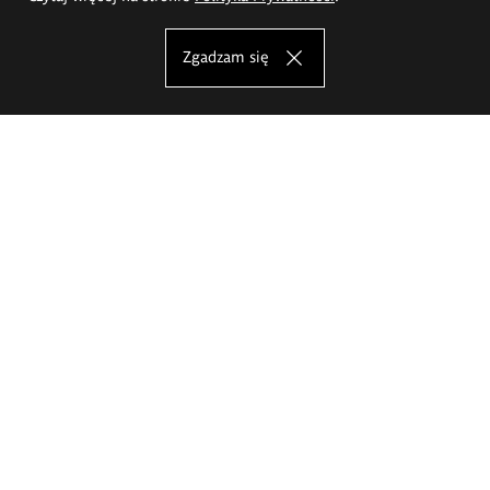
Zgadzam się
Akademia Sztuk Pięknych im.
Eugeniusza Gepperta we Wrocławiu
Oferta studiów
Wydział Architektury Wnętrz, Wzornictwa i Scenografii
Wydział Ceramiki i Szkła
Wydział Grafiki i Sztuki Mediów
Wydział Malarstwa i Rysunku
Wydział Rzeźby i Mediacji Sztuki