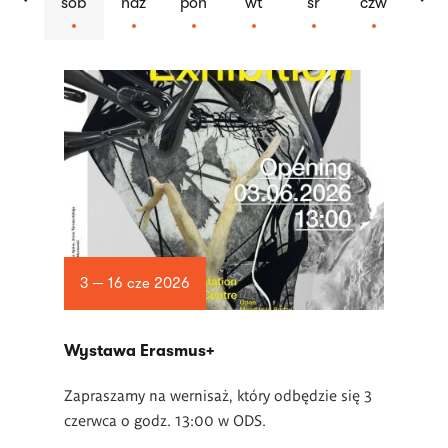
sob
ndz
pon
wt
śr
czw
Lista
artykułów
3 — 16 cze 2026
Wystawa Erasmus+
Zapraszamy na wernisaż, który odbędzie się 3
czerwca o godz. 13:00 w ODS.