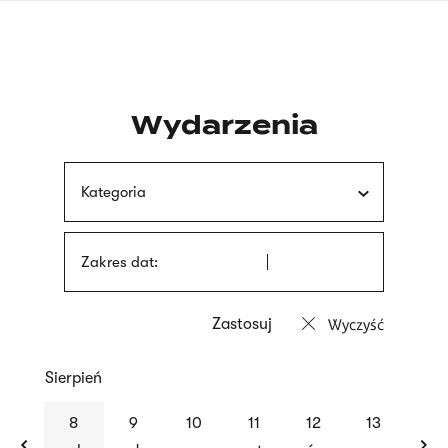
Przejdź
języka
do
migowego
treści
Wydarzenia
Kategoria
Zakres dat:
Wyczyść
Sierpień
previous
nex
8
9
10
11
12
13