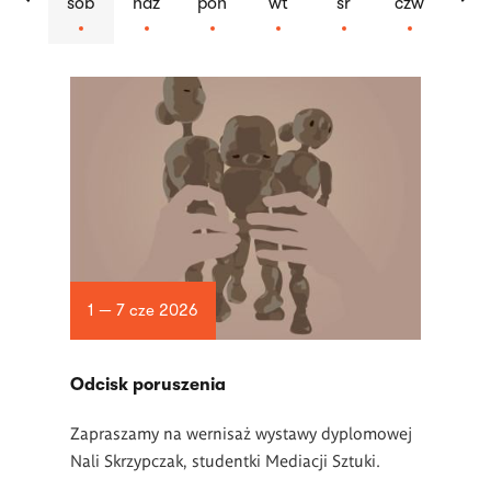
sob
ndz
pon
wt
śr
czw
Lista
artykułów
1 — 7 cze 2026
Odcisk poruszenia
Zapraszamy na wernisaż wystawy dyplomowej
Nali Skrzypczak, studentki Mediacji Sztuki.