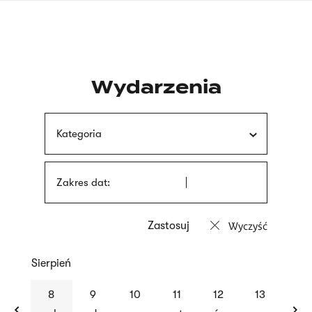
Przejdź
języka
do
migowego
treści
Wydarzenia
Kategoria
Zakres dat:
Wyczyść
Sierpień
previous
nex
8
9
10
11
12
13