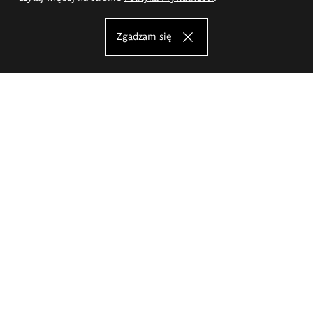
Zgadzam się
Akademia Sztuk Pięknych im.
Eugeniusza Gepperta we Wrocławiu
Oferta studiów
Wydział Architektury Wnętrz, Wzornictwa i Scenografii
Wydział Ceramiki i Szkła
Wydział Grafiki i Sztuki Mediów
Wydział Malarstwa i Rysunku
Wydział Rzeźby i Mediacji Sztuki