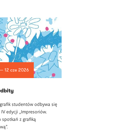
 — 12 cze 2026
Odbity
grafik studentów odbywa się
IV edycji „Impresoriów.
h spotkań z grafiką
wą”.