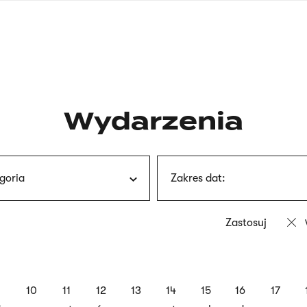
nagłówku
wersja
polska
Wydarzenia
goria
Zakres dat:
9
10
11
12
13
14
15
16
17