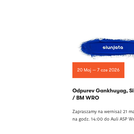
20 Maj — 7 cze 2026
Odpurev Gankhuyag, Si
/ BM WRO
Zapraszamy na wernisaż 21 m
na godz. 14:00 do Auli ASP W