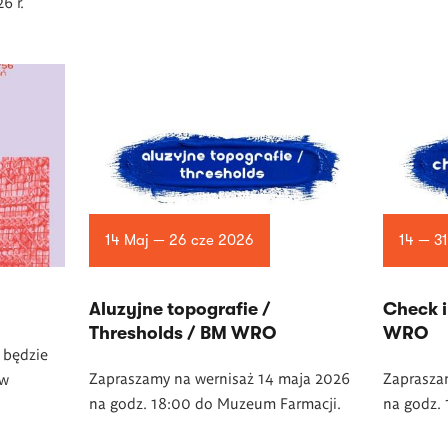
6 r.
14 Maj — 26 cze 2026
14 — 3
Aluzyjne topografie /
Check i
Thresholds / BM WRO
WRO
 będzie
Zapraszamy na wernisaż 14 maja 2026
Zaprasza
 w
na godz. 18:00 do Muzeum Farmacji.
na godz. 