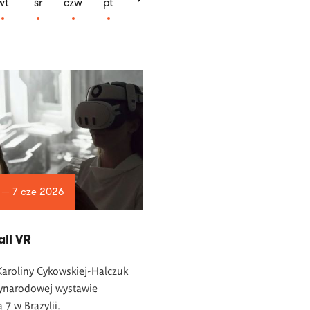
wt
śr
czw
pt
 — 7 cze 2026
all VR
Karoliny Cykowskiej-Halczuk
ynarodowej wystawie
7 w Brazylii.