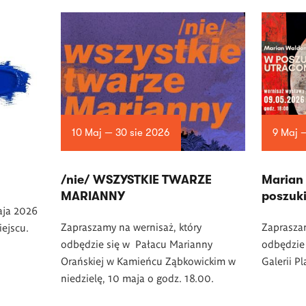
10 Maj — 30 sie 2026
9 Maj 
/nie/ WSZYSTKIE TWARZE
Marian
MARIANNY
poszuki
aja 2026
Zapraszamy na wernisaż, który
Zapraszam
iejscu.
odbędzie się w Pałacu Marianny
odbędzie 
Orańskiej w Kamieńcu Ząbkowickim w
Galerii P
niedzielę, 10 maja o godz. 18.00.