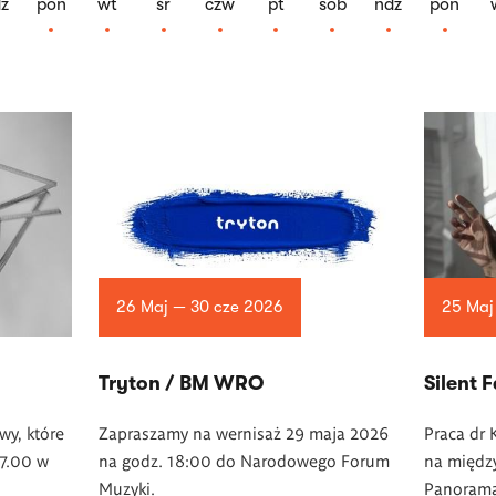
z
pon
wt
śr
czw
pt
sob
ndz
pon
26 Maj — 30 cze 2026
25 Maj
Tryton / BM WRO
Silent F
wy, które
Zapraszamy na wernisaż 29 maja 2026
Praca dr 
17.00 w
na godz. 18:00 do Narodowego Forum
na międz
Muzyki.
Panorama 