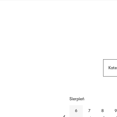
Przejdź
do
treści
Kate
Sierpień
previous
6
7
8