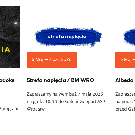
6 Maj — 7 cze 2026
6 Maj 
radoks
Strefa napięcia / BM WRO
Albedo
Zapraszamy na wernisaż 7 maja 2026
Zaprasza
na godz. 18.00 do Galerii Geppart ASP
na godz. 
Fotografii
Wrocław.
przed Gab