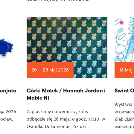
20 — 28 Maj 2026
16 Maj
unjata
Córki Matek / Hannah Jordan i
Świat 
Mable Ni
Wystawa 
aja 2026
Zapraszamy na wernisaż, który
w ramach 
rocław.
odbędzie się 26 maja, o godz. 13:30, w
Ziębickic
Ośrodku Dokumentacji Sztuki
warsztato