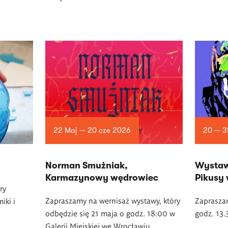
22 Maj — 20 cze 2026
20 — 3
Norman Smużniak,
Wystaw
Karmazynowy wędrowiec
Pikusy
ry
Zapraszamy na wernisaż wystawy, który
Zaprasza
iki i
odbędzie się 21 maja o godz. 18:00 w
godz. 13
Galerii Miejskiej we Wrocławiu.