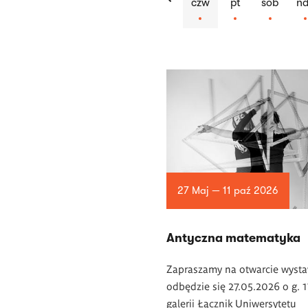
czw
pt
sob
nd
Lista
artykułów
27 Maj — 11 paź 2026
Antyczna matematyka
Zapraszamy na otwarcie wysta
odbędzie się 27.05.2026 o g. 
galerii Łącznik Uniwersytetu