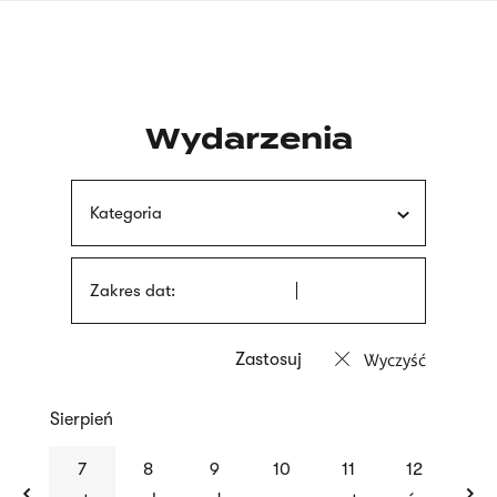
Przejdź
języka
do
migowego
treści
Wydarzenia
Kategoria
Zakres dat:
Wyczyść
Sierpień
previous
nex
7
8
9
10
11
12