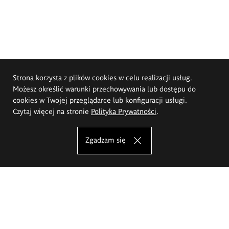
Strona korzysta z plików cookies w celu realizacji usług.
Możesz określić warunki przechowywania lub dostępu do
cookies w Twojej przeglądarce lub konfiguracji usługi.
Czytaj więcej na stronie
Polityka Prywatności
.
Zgadzam się
Akademia Sztuk Pięknych im.
Eugeniusza Gepperta we Wrocławiu