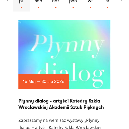
pt
sob
ndz
pon
wt
śr
Lista
artykułów
16 Maj — 30 sie 2026
Płynny dialog - artyści Katedry Szkła
Wrocławskiej Akademii Sztuk Pięknych
Zapraszamy na wernisaż wystawy „Płynny
dialog – artyści Katedry Szkła Wrocławskiej