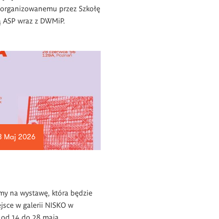
 organizowanemu przez Szkołę
ą ASP wraz z DWMiP.
8 Maj 2026
my na wystawę, która będzie
jsce w galerii NISKO w
 od 14 do 28 maja.