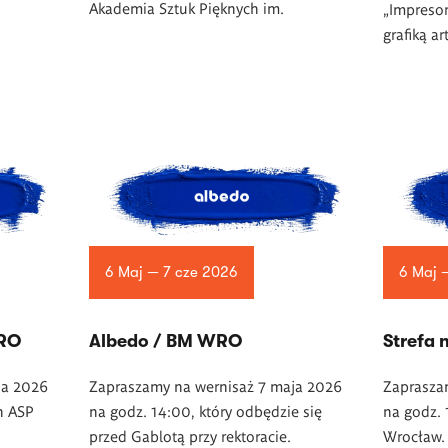
Akademia Sztuk Pięknych im.
„Impresor
grafiką ar
6 Maj — 7 cze 2026
6 Maj 
WRO
Albedo / BM WRO
Strefa
ja 2026
Zapraszamy na wernisaż 7 maja 2026
Zaprasza
n ASP
na godz. 14:00, który odbędzie się
na godz. 
przed Gablotą przy rektoracie.
Wrocław.