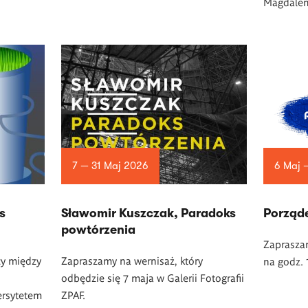
Magdalen
7 — 31 Maj 2026
6 Maj 
s
Sławomir Kuszczak, Paradoks
Porząd
powtórzenia
Zaprasza
cy między
Zapraszamy na wernisaż, który
na godz. 
odbędzie się 7 maja w Galerii Fotografii
rsytetem
ZPAF.