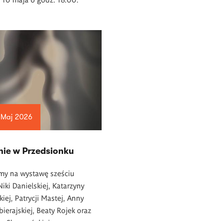
 Maj 2026
nie w Przedsionku
my na wystawę sześciu
Niki Danielskiej, Katarzyny
iej, Patrycji Mastej, Anny
bierajskiej, Beaty Rojek oraz