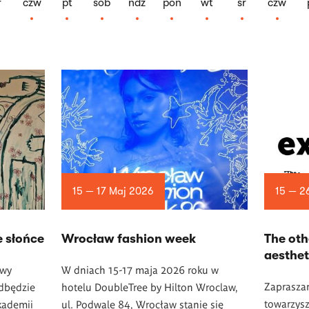
r
czw
pt
sob
ndz
pon
wt
śr
czw
15 — 17 Maj 2026
15 — 2
e słońce
Wrocław fashion week
The oth
aesthet
awy
W dniach 15-17 maja 2026 roku w
Zaprasza
odbędzie
hotelu DoubleTree by Hilton Wroclaw,
towarzysz
kademii
ul. Podwale 84, Wrocław stanie się