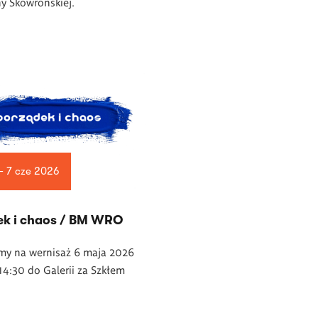
y Skowrońskiej.
— 7 cze 2026
ek i chaos / BM WRO
my na wernisaż 6 maja 2026
14:30 do Galerii za Szkłem