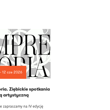
— 12 cze 2026
ria. Ziębickie spotkania
ką artystyczną
e zapraszamy na IV edycję