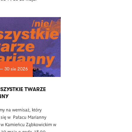
 — 30 sie 2026
WSZYSTKIE TWARZE
NNY
y na wernisaż, który
 się w Pałacu Marianny
j w Kamieńcu Ząbkowickim w
, 10 maja o godz. 18.00.