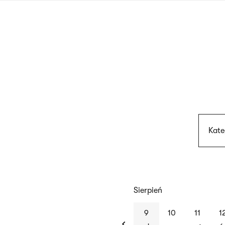
Przejdź
do
treści
Kate
Sierpień
previous
9
10
11
1