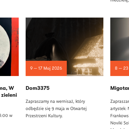
9 — 17 Maj 2026
8 — 23
ma, W
Dom3375
Migota
zieleni
Zapraszamy na wernisaż, który
Zaprasza
odbędzie się 9 maja w Otwartej
artystek: 
18:00 w
Przestrzeni Kultury.
Frankowsk
Noviki So