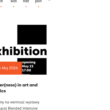
pt
sob
ndz
pon
6 Maj 2026
er(ness) in art and
ics
my na wernisaż wystawy
ącej Blended Intensive