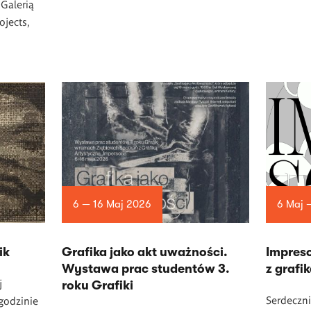
 Galerią
ojects,
6 — 16 Maj 2026
6 Maj 
ik
Grafika jako akt uważności.
Impreso
Wystawa prac studentów 3.
z grafi
j
roku Grafiki
Serdeczni
godzinie