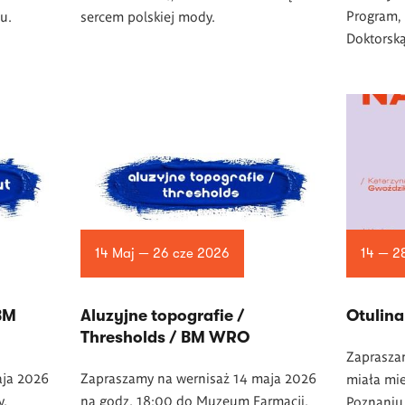
Program,
u.
sercem polskiej mody.
Doktorsk
14 Maj — 26 cze 2026
14 — 2
 BM
Aluzyjne topografie /
Otulina
Thresholds / BM WRO
Zaprasza
aja 2026
Zapraszamy na wernisaż 14 maja 2026
miała mie
y.
na godz. 18:00 do Muzeum Farmacji.
Poznaniu