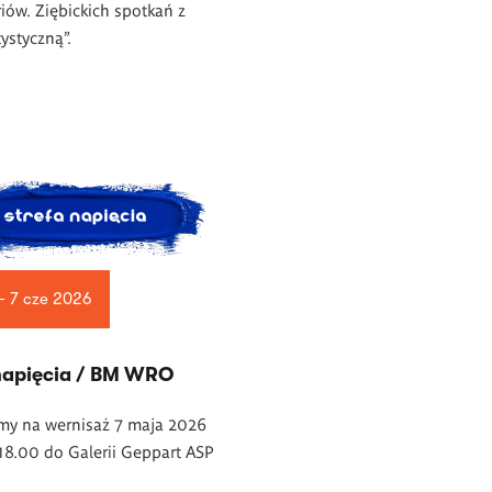
iów. Ziębickich spotkań z
tystyczną”.
— 7 cze 2026
 napięcia / BM WRO
my na wernisaż 7 maja 2026
18.00 do Galerii Geppart ASP