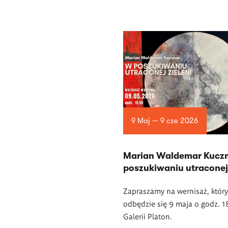
9 Maj — 9 cze 2026
Marian Waldemar Kucz
poszukiwaniu utraconej 
Zapraszamy na wernisaż, który
odbędzie się 9 maja o godz. 
Galerii Platon.