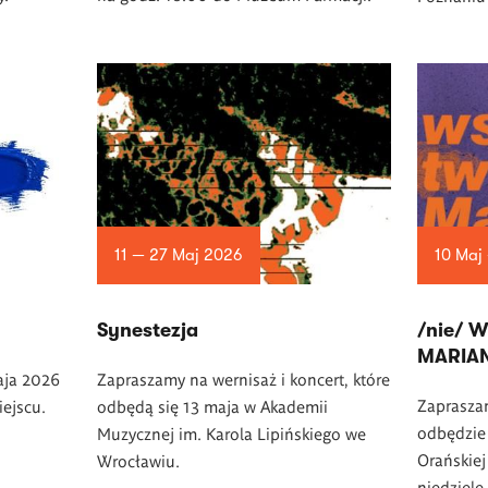
11 — 27 Maj 2026
10 Maj
Synestezja
/nie/ 
MARIA
aja 2026
Zapraszamy na wernisaż i koncert, które
Zapraszam
iejscu.
odbędą się 13 maja w Akademii
odbędzie
Muzycznej im. Karola Lipińskiego we
Orańskie
Wrocławiu.
niedzielę