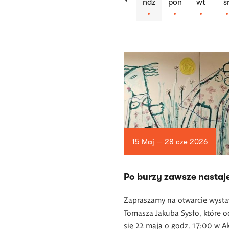
ndz
pon
wt
ś
Lista
artykułów
15 Maj — 28 cze 2026
Po burzy zawsze nastaj
Zapraszamy na otwarcie wyst
Tomasza Jakuba Sysło, które 
się 22 maja o godz. 17:00 w A