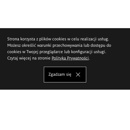
Strona korzysta z plików cookies w celu realizacji usług.
Możesz określić warunki przechowywania lub dostępu do
cookies w Twojej przeglądarce lub konfiguracji usługi.
Czytaj więcej na stronie
Polityka Prywatności
.
Zgadzam się
Akademia Sztuk Pięknych im.
Eugeniusza Gepperta we Wrocławiu