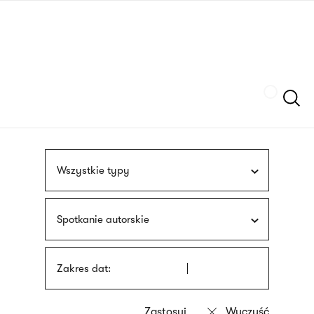
Przejdź
języka
do
migowego
treści
Szukaj
Wszystkie typy
Spotkanie autorskie
Zakres dat: