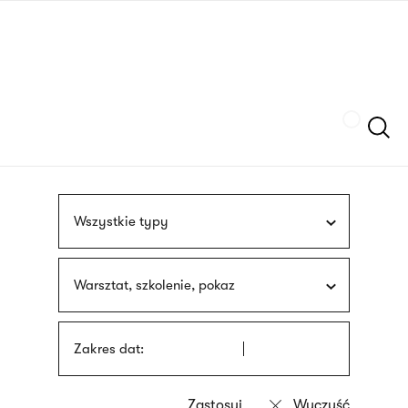
Przejdź
języka
do
migowego
treści
Szukaj
Wszystkie typy
Warsztat, szkolenie, pokaz
Zakres dat: