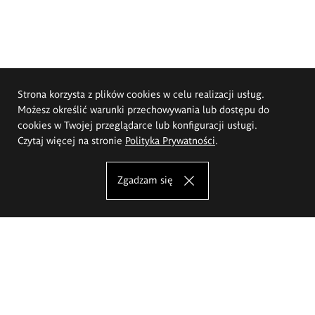
Strona korzysta z plików cookies w celu realizacji usług.
Możesz określić warunki przechowywania lub dostępu do
cookies w Twojej przeglądarce lub konfiguracji usługi.
Czytaj więcej na stronie
Polityka Prywatności
.
Zgadzam się
Akademia Sztuk Pięknych im.
Eugeniusza Gepperta we Wrocławiu