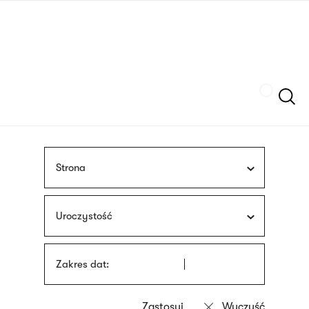
Przejdź
języka
do
migowego
treści
Szukaj
Strona
Uroczystość
Zakres dat: