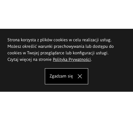
Strona korzysta z plików cookies w celu realizacji usług.
Możesz określić warunki przechowywania lub dostępu do
cookies w Twojej przeglądarce lub konfiguracji usługi.
Czytaj więcej na stronie
Polityka Prywatności
.
Zgadzam się
Akademia Sztuk Pięknych im.
Eugeniusza Gepperta we Wrocławiu