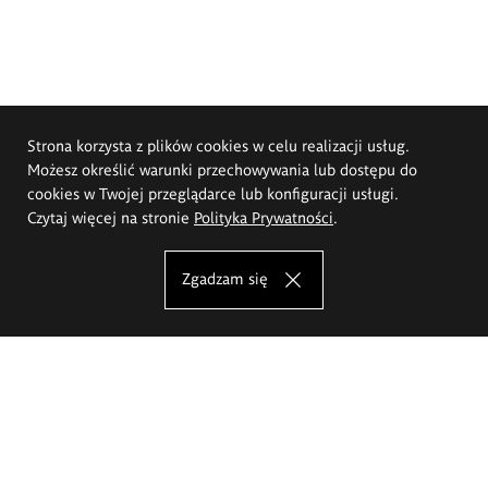
Strona korzysta z plików cookies w celu realizacji usług.
Możesz określić warunki przechowywania lub dostępu do
cookies w Twojej przeglądarce lub konfiguracji usługi.
Czytaj więcej na stronie
Polityka Prywatności
.
Zgadzam się
Akademia Sztuk Pięknych im.
Eugeniusza Gepperta we Wrocławiu