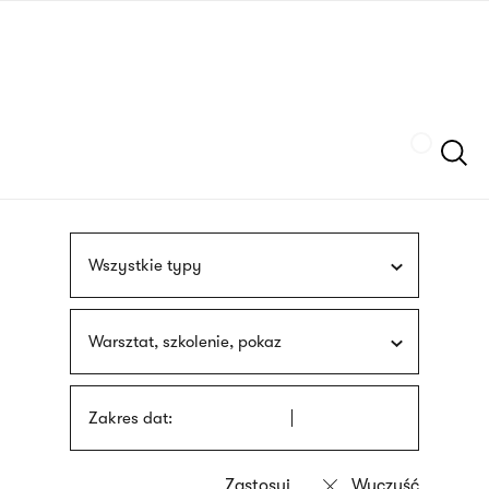
Przejdź
języka
do
migowego
treści
Szukaj
Wszystkie typy
Warsztat, szkolenie, pokaz
Zakres dat: