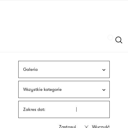
Przejdź
języka
do
migowego
treści
Szukaj
Galeria
Wszystkie kategorie
Zakres dat: