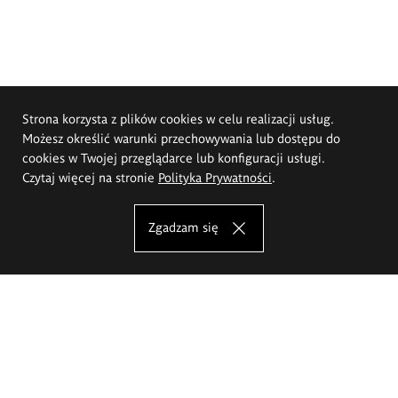
Strona korzysta z plików cookies w celu realizacji usług.
Możesz określić warunki przechowywania lub dostępu do
cookies w Twojej przeglądarce lub konfiguracji usługi.
Czytaj więcej na stronie
Polityka Prywatności
.
Zgadzam się
Akademia Sztuk Pięknych im.
Eugeniusza Gepperta we Wrocławiu