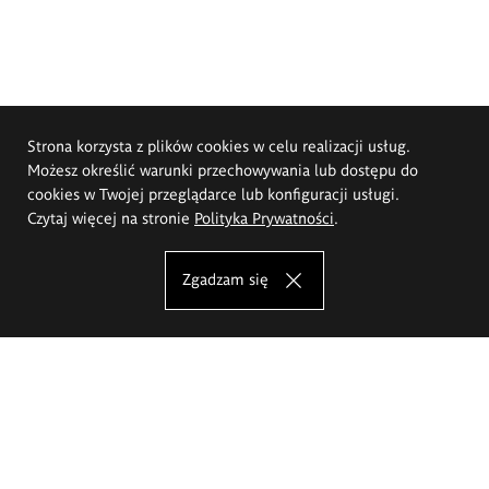
Strona korzysta z plików cookies w celu realizacji usług.
Możesz określić warunki przechowywania lub dostępu do
cookies w Twojej przeglądarce lub konfiguracji usługi.
Czytaj więcej na stronie
Polityka Prywatności
.
Zgadzam się
Akademia Sztuk Pięknych im.
Eugeniusza Gepperta we Wrocławiu