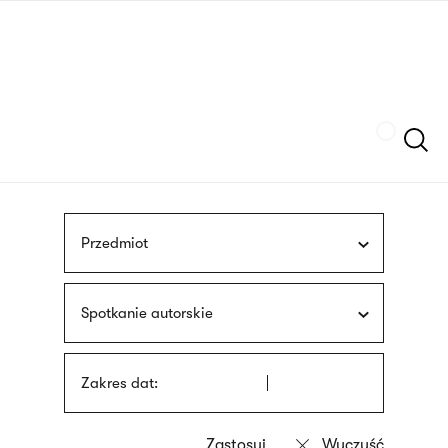
Przejdź
języka
do
migowego
treści
Szukaj
Przedmiot
Spotkanie autorskie
Zakres dat: