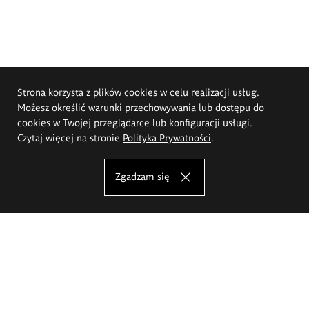
Strona korzysta z plików cookies w celu realizacji usług.
Możesz określić warunki przechowywania lub dostępu do
cookies w Twojej przeglądarce lub konfiguracji usługi.
Czytaj więcej na stronie
Polityka Prywatności
.
Zgadzam się
Akademia Sztuk Pięknych im.
Eugeniusza Gepperta we Wrocławiu