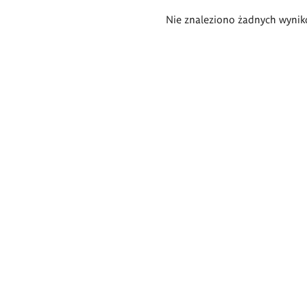
Wyniki
Nie znaleziono żadnych wynik
wyszukiwania