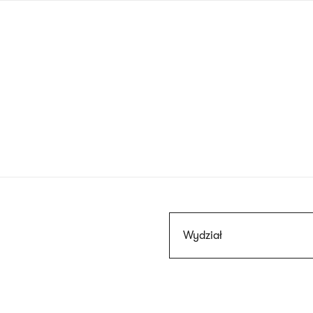
Przejdź
do
treści
Szukaj
Wydział