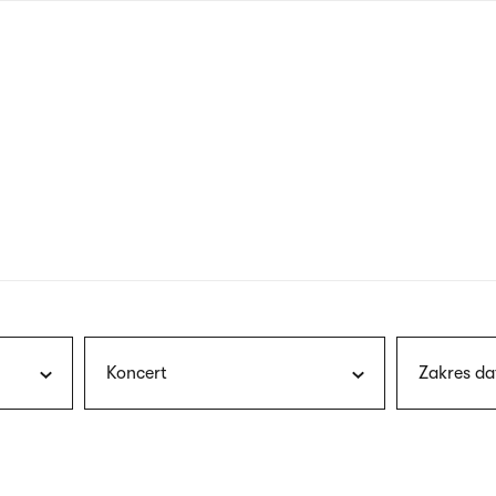
nagłówku
wersja
polska
Koncert
Zakres da