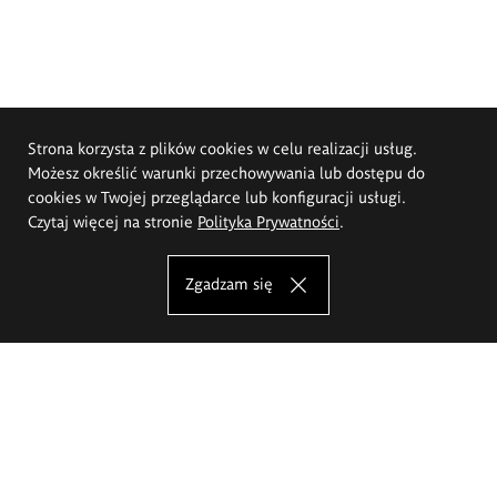
Strona korzysta z plików cookies w celu realizacji usług.
Możesz określić warunki przechowywania lub dostępu do
cookies w Twojej przeglądarce lub konfiguracji usługi.
Czytaj więcej na stronie
Polityka Prywatności
.
Zgadzam się
Akademia Sztuk Pięknych im.
Eugeniusza Gepperta we Wrocławiu