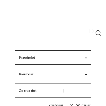
Przejdź
języka
do
migowego
treści
Szukaj
Przedmiot
Kiermasz
Zakres dat: