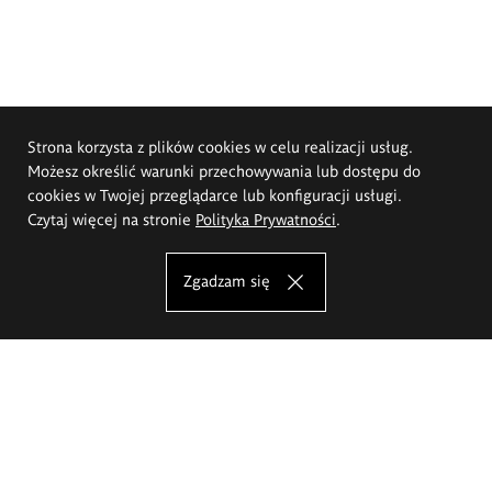
Strona korzysta z plików cookies w celu realizacji usług.
Możesz określić warunki przechowywania lub dostępu do
cookies w Twojej przeglądarce lub konfiguracji usługi.
Czytaj więcej na stronie
Polityka Prywatności
.
Zgadzam się
Akademia Sztuk Pięknych im.
Eugeniusza Gepperta we Wrocławiu