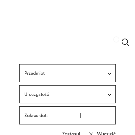
Przejdź
języka
do
migowego
treści
Szukaj
Przedmiot
Uroczystość
Zakres dat: