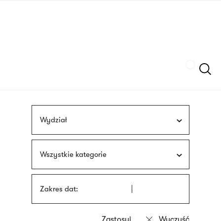
Przejdź
języka
do
migowego
treści
Szukaj
Wydział
Wszystkie kategorie
Zakres dat: