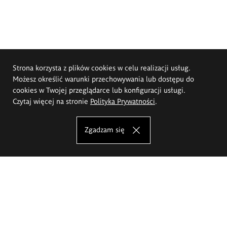
Strona korzysta z plików cookies w celu realizacji usług.
Możesz określić warunki przechowywania lub dostępu do
cookies w Twojej przeglądarce lub konfiguracji usługi.
Czytaj więcej na stronie
Polityka Prywatności
.
Zgadzam się
Akademia Sztuk Pięknych im.
Eugeniusza Gepperta we Wrocławiu