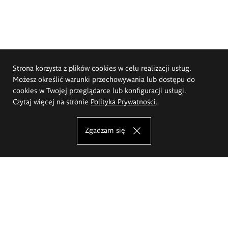
Strona korzysta z plików cookies w celu realizacji usług.
Możesz określić warunki przechowywania lub dostępu do
cookies w Twojej przeglądarce lub konfiguracji usługi.
Czytaj więcej na stronie
Polityka Prywatności
.
Zgadzam się
Akademia Sztuk Pięknych im.
Eugeniusza Gepperta we Wrocławiu