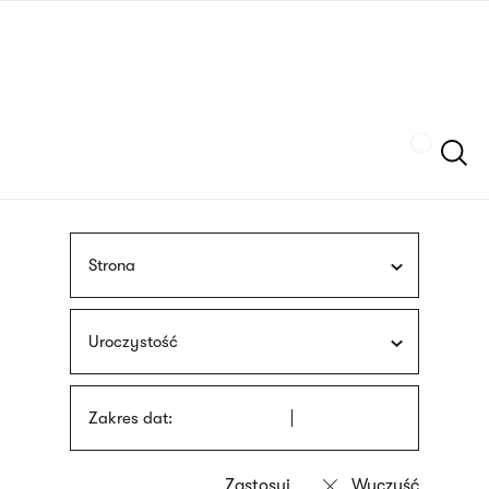
Przejdź
języka
do
migowego
treści
Szukaj
Strona
Uroczystość
Zakres dat: