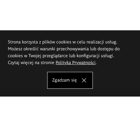
Strona korzysta z plików cookies w celu realizacji usług.
Możesz określić warunki przechowywania lub dostępu do
cookies w Twojej przeglądarce lub konfiguracji usługi.
Czytaj więcej na stronie
Polityka Prywatności
.
Zgadzam się
Akademia Sztuk Pięknych im.
Eugeniusza Gepperta we Wrocławiu