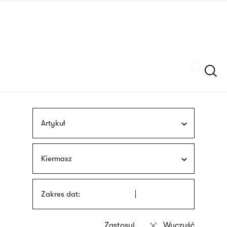
Przejdź
języka
do
migowego
treści
Szukaj
Artykuł
Kiermasz
Zakres dat: