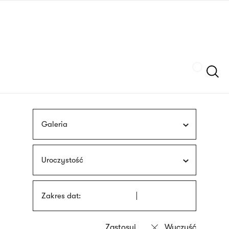
Przejdź
języka
do
migowego
treści
Szukaj
Galeria
Uroczystość
Zakres dat: