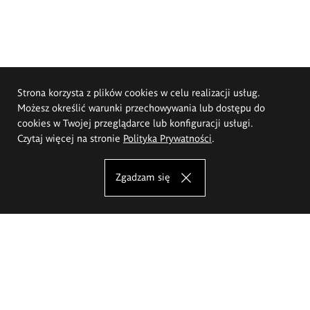
Strona korzysta z plików cookies w celu realizacji usług.
Możesz określić warunki przechowywania lub dostępu do
cookies w Twojej przeglądarce lub konfiguracji usługi.
Czytaj więcej na stronie
Polityka Prywatności
.
Zgadzam się
Akademia Sztuk Pięknych im.
Eugeniusza Gepperta we Wrocławiu