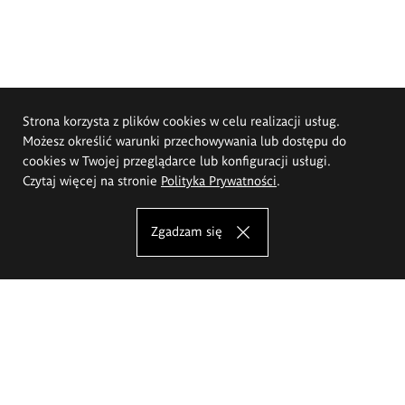
Strona korzysta z plików cookies w celu realizacji usług.
Możesz określić warunki przechowywania lub dostępu do
cookies w Twojej przeglądarce lub konfiguracji usługi.
Czytaj więcej na stronie
Polityka Prywatności
.
Zgadzam się
Akademia Sztuk Pięknych im.
Eugeniusza Gepperta we Wrocławiu