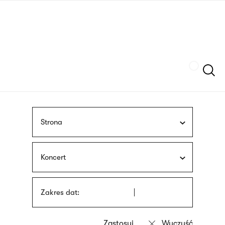
Przejdź
języka
do
migowego
treści
Szukaj
Strona
Koncert
Zakres dat: