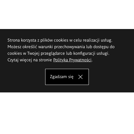
Strona korzysta z plików cookies w celu realizacji usług.
Możesz określić warunki przechowywania lub dostępu do
cookies w Twojej przeglądarce lub konfiguracji usługi.
Czytaj więcej na stronie
Polityka Prywatności
.
Zgadzam się
Akademia Sztuk Pięknych im.
Eugeniusza Gepperta we Wrocławiu