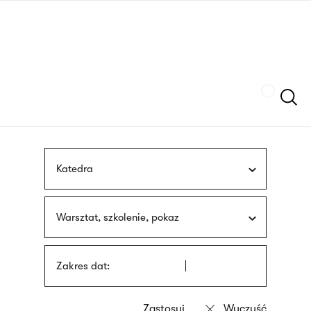
Przejdź
języka
do
migowego
treści
Szukaj
Katedra
Warsztat, szkolenie, pokaz
Zakres dat: