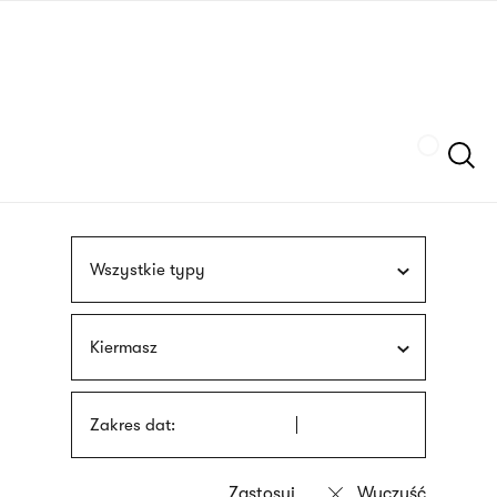
Przejdź
języka
do
migowego
treści
Szukaj
Wszystkie typy
Kiermasz
Zakres dat: