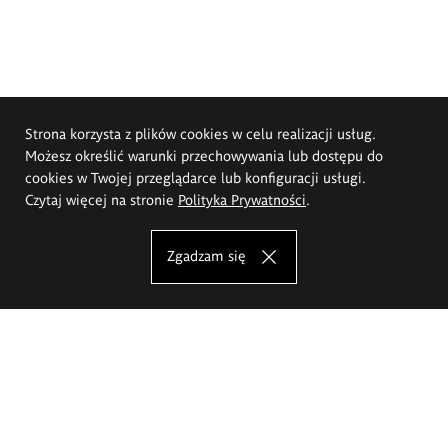
Strona korzysta z plików cookies w celu realizacji usług.
Możesz określić warunki przechowywania lub dostępu do
cookies w Twojej przeglądarce lub konfiguracji usługi.
Czytaj więcej na stronie
Polityka Prywatności
.
Zgadzam się
Akademia Sztuk Pięknych im.
Eugeniusza Gepperta we Wrocławiu