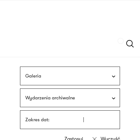
Przejdź
języka
do
migowego
treści
Szukaj
Galeria
Wydarzenia archiwalne
Zakres dat: