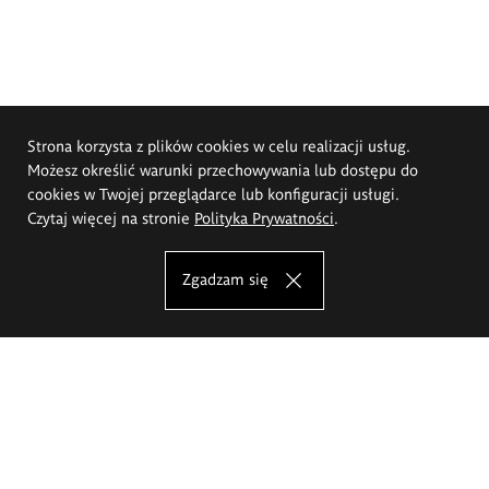
Strona korzysta z plików cookies w celu realizacji usług.
Możesz określić warunki przechowywania lub dostępu do
cookies w Twojej przeglądarce lub konfiguracji usługi.
Czytaj więcej na stronie
Polityka Prywatności
.
Zgadzam się
Akademia Sztuk Pięknych im.
Eugeniusza Gepperta we Wrocławiu