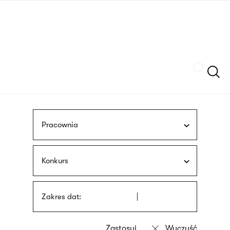
Przejdź
języka
do
migowego
treści
Szukaj
Pracownia
Konkurs
Zakres dat: