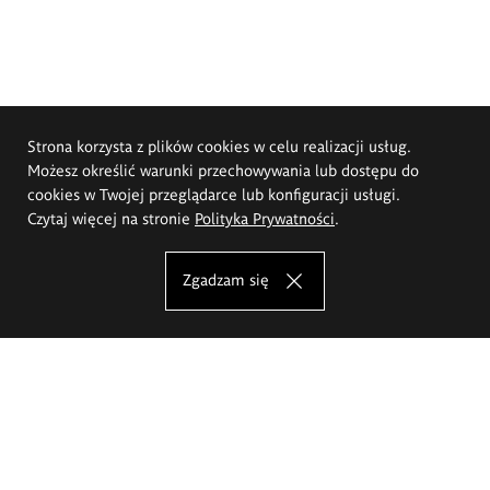
Strona korzysta z plików cookies w celu realizacji usług.
Możesz określić warunki przechowywania lub dostępu do
cookies w Twojej przeglądarce lub konfiguracji usługi.
Czytaj więcej na stronie
Polityka Prywatności
.
Zgadzam się
Akademia Sztuk Pięknych im.
Eugeniusza Gepperta we Wrocławiu