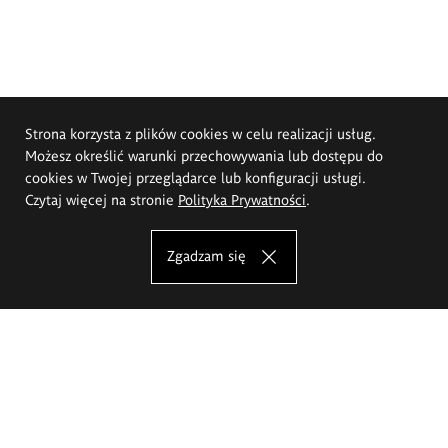
Strona korzysta z plików cookies w celu realizacji usług.
Możesz określić warunki przechowywania lub dostępu do
cookies w Twojej przeglądarce lub konfiguracji usługi.
Czytaj więcej na stronie
Polityka Prywatności
.
Zgadzam się
Akademia Sztuk Pięknych im.
Eugeniusza Gepperta we Wrocławiu