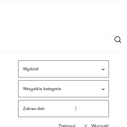
Przejdź
języka
do
migowego
treści
Szukaj
Wydział
Wszystkie kategorie
Zakres dat: