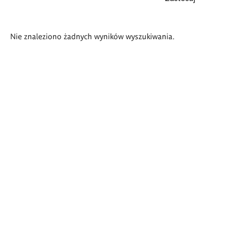
Wyniki
Nie znaleziono żadnych wyników wyszukiwania.
wyszukiwania