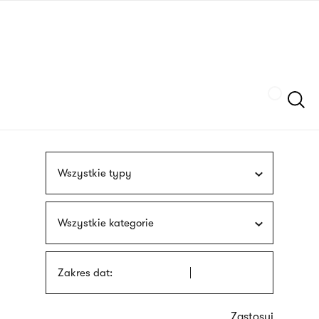
Przejdź
języka
do
migowego
treści
Szukaj
Wszystkie typy
Wszystkie kategorie
Zakres dat: