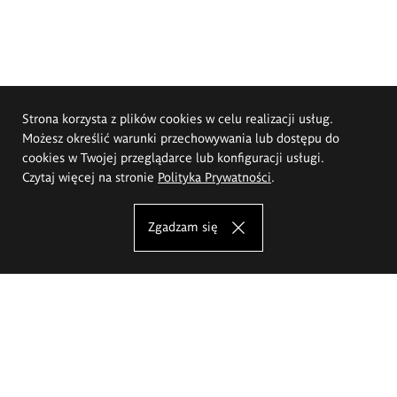
Strona korzysta z plików cookies w celu realizacji usług.
Możesz określić warunki przechowywania lub dostępu do
cookies w Twojej przeglądarce lub konfiguracji usługi.
Czytaj więcej na stronie
Polityka Prywatności
.
Zgadzam się
Akademia Sztuk Pięknych im.
Eugeniusza Gepperta we Wrocławiu