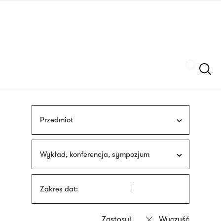
Przejdź
języka
do
migowego
treści
Szukaj
Przedmiot
Wykład, konferencja, sympozjum
Zakres dat: