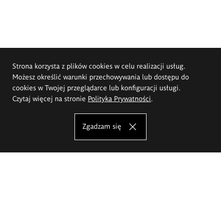
Strona korzysta z plików cookies w celu realizacji usług.
Możesz określić warunki przechowywania lub dostępu do
cookies w Twojej przeglądarce lub konfiguracji usługi.
Czytaj więcej na stronie
Polityka Prywatności
.
Zgadzam się
Akademia Sztuk Pięknych im.
Eugeniusza Gepperta we Wrocławiu