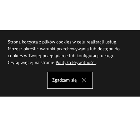
Strona korzysta z plików cookies w celu realizacji usług.
Możesz określić warunki przechowywania lub dostępu do
cookies w Twojej przeglądarce lub konfiguracji usługi.
Czytaj więcej na stronie
Polityka Prywatności
.
Zgadzam się
Akademia Sztuk Pięknych im.
Eugeniusza Gepperta we Wrocławiu