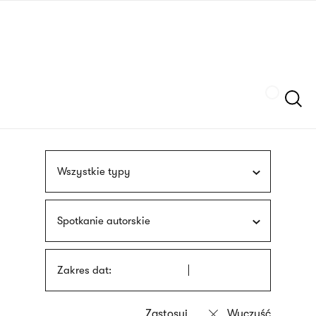
Przejdź
języka
do
migowego
treści
Szukaj
Wszystkie typy
Spotkanie autorskie
Zakres dat: