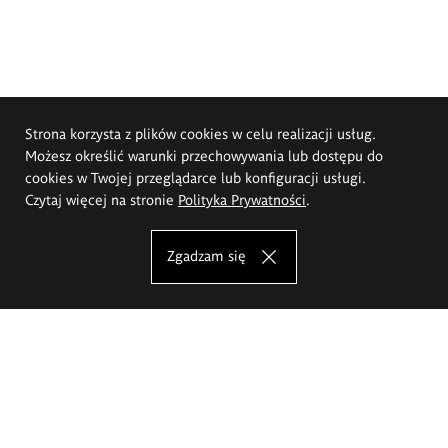
Strona korzysta z plików cookies w celu realizacji usług.
Możesz określić warunki przechowywania lub dostępu do
cookies w Twojej przeglądarce lub konfiguracji usługi.
Czytaj więcej na stronie
Polityka Prywatności
.
Zgadzam się
Akademia Sztuk Pięknych im.
Eugeniusza Gepperta we Wrocławiu