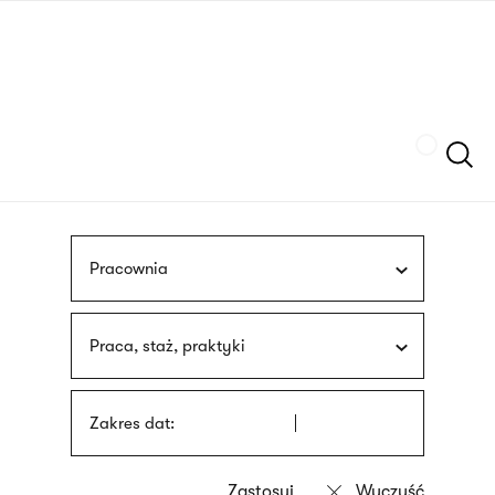
Przejdź
języka
do
migowego
treści
Szukaj
Pracownia
Praca, staż, praktyki
Zakres dat: