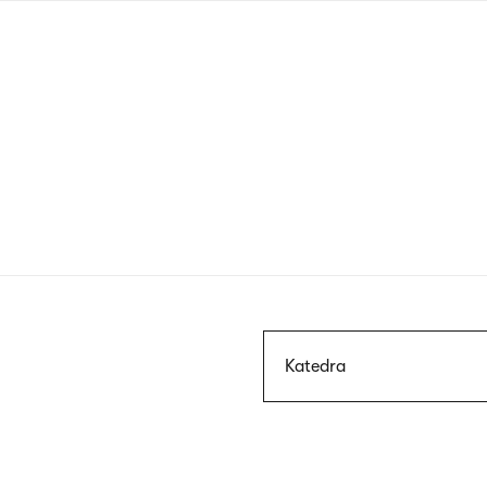
Przejdź
do
treści
Szukaj
Katedra