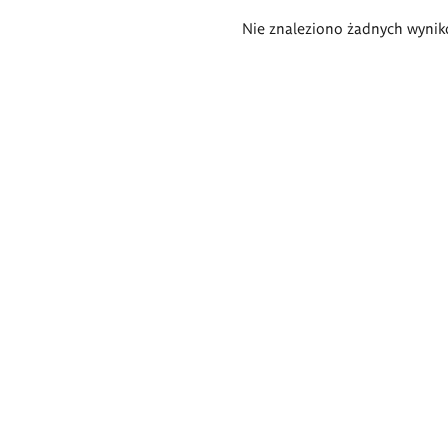
Wyniki
Nie znaleziono żadnych wynik
wyszukiwania