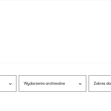
nagłówku
wersja
polska
Wydarzenia archiwalne
Zakres da