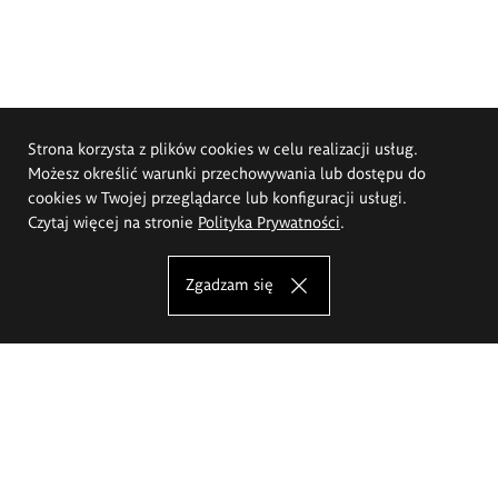
Strona korzysta z plików cookies w celu realizacji usług.
Możesz określić warunki przechowywania lub dostępu do
cookies w Twojej przeglądarce lub konfiguracji usługi.
Czytaj więcej na stronie
Polityka Prywatności
.
Zgadzam się
Akademia Sztuk Pięknych im.
Eugeniusza Gepperta we Wrocławiu