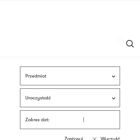
Przejdź
języka
do
migowego
treści
Szukaj
Przedmiot
Uroczystość
Zakres dat: