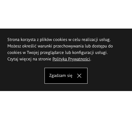
Strona korzysta z plików cookies w celu realizacji usług.
Możesz określić warunki przechowywania lub dostępu do
cookies w Twojej przeglądarce lub konfiguracji usługi.
Czytaj więcej na stronie
Polityka Prywatności
.
Zgadzam się
Akademia Sztuk Pięknych im.
Eugeniusza Gepperta we Wrocławiu