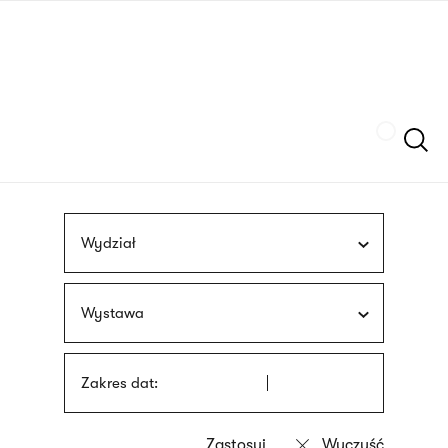
Przejdź
języka
do
migowego
treści
Szukaj
Wydział
Wystawa
Zakres dat: